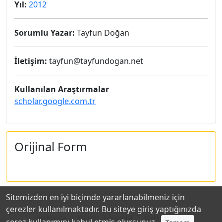
Yıl:
2012
Sorumlu Yazar:
Tayfun Doğan
İletişim:
tayfun@tayfundogan.net
Kullanılan Araştırmalar
scholar.google.com.tr
Orijinal Form
Sitemizden en iyi biçimde yararlanabilmeniz için
çerezler kullanılmaktadır. Bu siteye giriş yaptığınızda
Hakkında
Katkıda Bulunanlar
Gizlilik Politikası
çerez kullanımını kabul etmiş olursunuz.