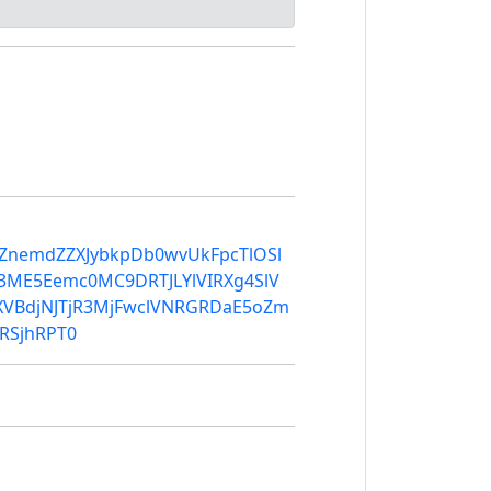
bVZnemdZZXJybkpDb0wvUkFpcTlOSl
ME5Eemc0MC9DRTJLYlVIRXg4SlV
BdjNJTjR3MjFwclVNRGRDaE5oZm
RSjhRPT0