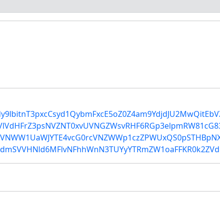
U3p5dy9lbitnT3pxcCsyd1QybmFxcE5oZ0Z4am9YdjdJU2MwQitE
VlVdHFrZ3psNVZNT0xvUVNGZWsvRHF6RGp3elpmRW81cG83
VNWW1UaWJYTE4vcG0rcVNZWWp1czZPWUxQS0pSTHBpNXV
HdmSVVHNld6MFlvNFhhWnN3TUYyYTRmZW1oaFFKR0k2ZVd