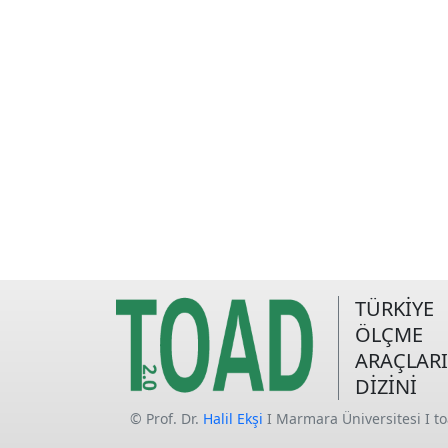
TÜRKİYE
ÖLÇME
ARAÇLARI
DİZİNİ
© Prof. Dr.
Halil Ekşi
I Marmara Üniversitesi I t