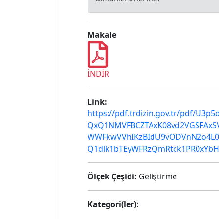
Makale
İNDİR
Link:
https://pdf.trdizin.gov.tr/pdf/
QxQ1NMVFBCZTAxK08vd2VGSFAxS
WWFkwVVhIKzBIdU9vODVnN2o4L0
Q1dlk1bTEyWFRzQmRtck1PR0xYb
Ölçek Çeşidi:
Geliştirme
Kategori(ler)
: