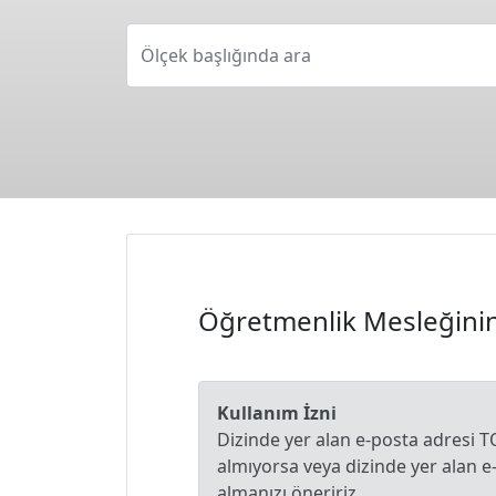
Ölçek başlığında ara
Öğretmenlik Mesleğinin
Kullanım İzni
Dizinde yer alan e-posta adresi T
almıyorsa veya dizinde yer alan 
almanızı öneririz.