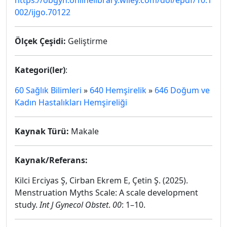
https://obgyn.onlinelibrary.wiley.com/doi/epdf/10.1
002/ijgo.70122
Ölçek Çeşidi:
Geliştirme
Kategori(ler)
:
60 Sağlık Bilimleri
»
640 Hemşirelik
»
646 Doğum ve
Kadın Hastalıkları Hemşireliği
Kaynak Türü:
Makale
Kaynak/Referans:
Kilci Erciyas Ş
,
Cirban Ekrem E
,
Çetin Ş
. (2025).
Menstruation Myths Scale: A scale development
study
.
Int J Gynecol Obstet
.
00
:
1
–
10
.