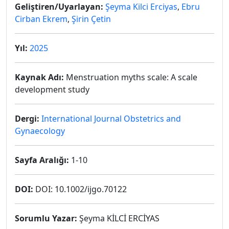
Geliştiren/Uyarlayan:
Şeyma Kilci Erciyas
,
Ebru
Cirban Ekrem
,
Şirin Çetin
Yıl:
2025
Kaynak Adı:
Menstruation myths scale: A scale
development study
Dergi:
International Journal Obstetrics and
Gynaecology
Sayfa Aralığı:
1-10
DOI:
DOI: 10.1002/ijgo.70122
Sorumlu Yazar:
Şeyma KİLCİ ERCİYAS