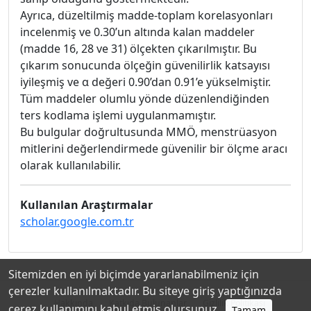
Ayrıca, düzeltilmiş madde-toplam korelasyonları
incelenmiş ve 0.30’un altında kalan maddeler
(madde 16, 28 ve 31) ölçekten çıkarılmıştır. Bu
çıkarım sonucunda ölçeğin güvenilirlik katsayısı
iyileşmiş ve α değeri 0.90’dan 0.91’e yükselmiştir.
Tüm maddeler olumlu yönde düzenlendiğinden
ters kodlama işlemi uygulanmamıştır.
Bu bulgular doğrultusunda MMÖ, menstrüasyon
mitlerini değerlendirmede güvenilir bir ölçme aracı
olarak kullanılabilir.
Kullanılan Araştırmalar
scholar.google.com.tr
Sitemizden en iyi biçimde yararlanabilmeniz için
çerezler kullanılmaktadır. Bu siteye giriş yaptığınızda
Hakkında
Katkıda Bulunanlar
Gizlilik Politikası
çerez kullanımını kabul etmiş olursunuz.
Tamam