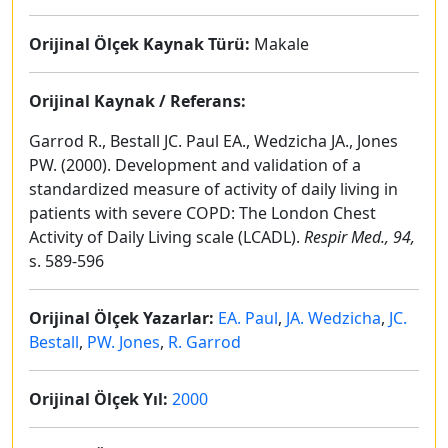
Orijinal Ölçek Kaynak Türü:
Makale
Orijinal Kaynak / Referans:
Garrod R., Bestall JC. Paul EA., Wedzicha JA., Jones
PW. (2000). Development and validation of a
standardized measure of activity of daily living in
patients with severe COPD: The London Chest
Activity of Daily Living scale (LCADL).
Respir Med., 94,
s. 589-596
Orijinal Ölçek Yazarlar:
EA. Paul
,
JA. Wedzicha
,
JC.
Bestall
,
PW. Jones
,
R. Garrod
Orijinal Ölçek Yıl:
2000