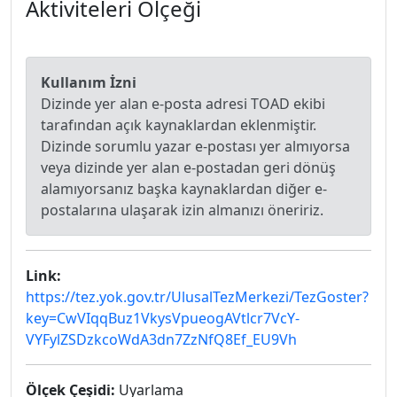
Aktiviteleri Ölçeği
Kullanım İzni
Dizinde yer alan e-posta adresi TOAD ekibi
tarafından açık kaynaklardan eklenmiştir.
Dizinde sorumlu yazar e-postası yer almıyorsa
veya dizinde yer alan e-postadan geri dönüş
alamıyorsanız başka kaynaklardan diğer e-
postalarına ulaşarak izin almanızı öneririz.
Link:
https://tez.yok.gov.tr/UlusalTezMerkezi/TezGoster?
key=CwVIqqBuz1VkysVpueogAVtlcr7VcY-
VYFylZSDzkcoWdA3dn7ZzNfQ8Ef_EU9Vh
Ölçek Çeşidi:
Uyarlama