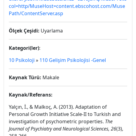
col=http/MuseHost=content.ebscohost.com/Muse
Path/ContentServer.asp
Ölçek Çeşidi:
Uyarlama
Kategori(ler)
:
10 Psikoloji
»
110 Gelişim Psikolojisi -Genel
Kaynak Türü:
Makale
Kaynak/Referans:
Yalçın, İ., & Malkoç, A. (2013). Adaptation of
Personal Growth Initiative Scale-II to Turkish and
investigation of psychometric properties.
The
Journal of Psychiatry and Neurological Sciences, 26
(3),