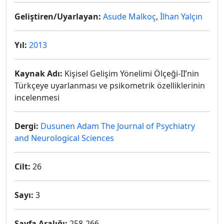
Geliştiren/Uyarlayan:
Asude Malkoç
,
İlhan Yalçın
Yıl:
2013
Kaynak Adı:
Kişisel Gelişim Yönelimi Ölçeği-II’nin
Türkçeye uyarlanması ve psikometrik özelliklerinin
incelenmesi
Dergi:
Dusunen Adam The Journal of Psychiatry
and Neurological Sciences
Cilt:
26
Sayı:
3
Sayfa Aralığı:
258-266