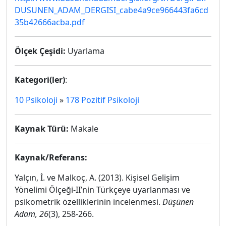
DUSUNEN_ADAM_DERGISI_cabe4a9ce966443fa6cd
35b42666acba.pdf
Ölçek Çeşidi:
Uyarlama
Kategori(ler)
:
10 Psikoloji
»
178 Pozitif Psikoloji
Kaynak Türü:
Makale
Kaynak/Referans:
Yalçın, İ. ve Malkoç, A. (2013). Kişisel Gelişim
Yönelimi Ölçeği-II’nin Türkçeye uyarlanması ve
psikometrik özelliklerinin incelenmesi.
Düşünen
Adam, 26
(3), 258-266.