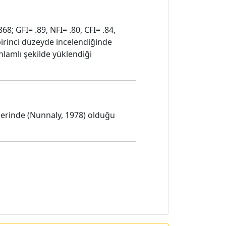
8; GFI= .89, NFI= .80, CFI= .84,
irinci düzeyde incelendiğinde
anlamlı şekilde yüklendiği
 üzerinde (Nunnaly, 1978) olduğu