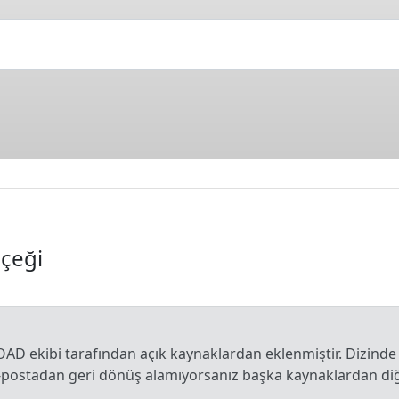
lçeği
OAD ekibi tarafından açık kaynaklardan eklenmiştir. Dizinde
e-postadan geri dönüş alamıyorsanız başka kaynaklardan diğe