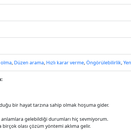
z olma
,
Düzen arama
,
Hızlı karar verme
,
Öngörülebilirlik
,
Yen
ı:
lduğu bir hayat tarzına sahip olmak hoşuma gider.
lı anlamlara gelebildiği durumları hiç sevmiyorum.
 birçok olası çözüm yöntemi aklıma gelir.