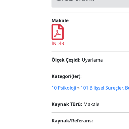
Makale
İNDİR
Ölçek Çeşidi:
Uyarlama
Kategori(ler)
:
10 Psikoloji
»
101 Bilişsel Süreçler, 
Kaynak Türü:
Makale
Kaynak/Referans: