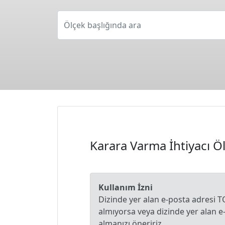
Ölçek başlığında ara
Karara Varma İhtiyacı Ö
Kullanım İzni
Dizinde yer alan e-posta adresi T
almıyorsa veya dizinde yer alan 
almanızı öneririz.