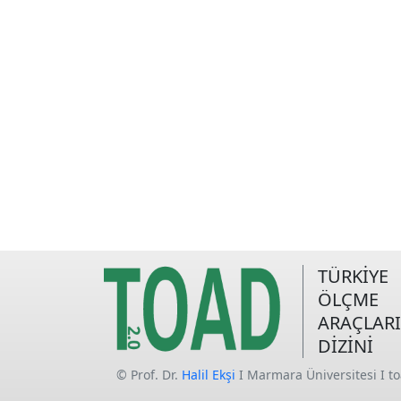
TÜRKİYE
ÖLÇME
ARAÇLARI
DİZİNİ
© Prof. Dr.
Halil Ekşi
I Marmara Üniversitesi I t