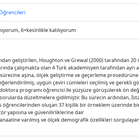
Öğrencileri
mıyorum, 6=kesinlikle katılıyorum
ndan geliştirilen, Houghton ve Grewal (2000) tarafından 20 s
ında çalışmakta olan 4 Türk akademisyen tarafından ayrı ayrı
ama sürecine aşina, ölçek geliştirme ve geçerleme prosedürü
değerlendirilmiş, uygun çeviri cümleleri seçilmiş ve gerekli g
e doktora programı öğrencisi ile yüzyüze görüşülerek ön değ
en sorularda düzeltmelere gidilmiştir. Bu sürecin ardından, İs
s öğrencilerinden oluşan 37 kişilik bir örneklem üzerinde bir 
ör yapısına ve güvenilirliklerine dair
aatine varılmış ve ölçek demografik özellikleri sorgulayan i