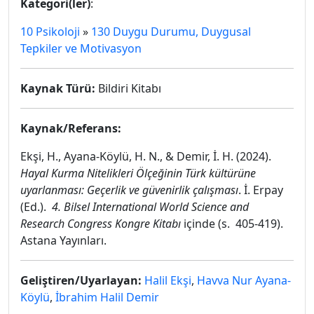
Kategori(ler)
:
10 Psikoloji
»
130 Duygu Durumu, Duygusal
Tepkiler ve Motivasyon
Kaynak Türü:
Bildiri Kitabı
Kaynak/Referans:
Ekşi, H., Ayana-Köylü, H. N., & Demir, İ. H. (2024).
Hayal Kurma Nitelikleri Ölçeğinin Türk kültürüne
uyarlanması: Geçerlik ve güvenirlik çalışması
. İ. Erpay
(Ed.).
4. Bilsel International World Science and
Research Congress Kongre Kitabı
içinde (s. 405-419).
Astana Yayınları.
Geliştiren/Uyarlayan:
Halil Ekşi
,
Havva Nur Ayana-
Köylü
,
İbrahim Halil Demir