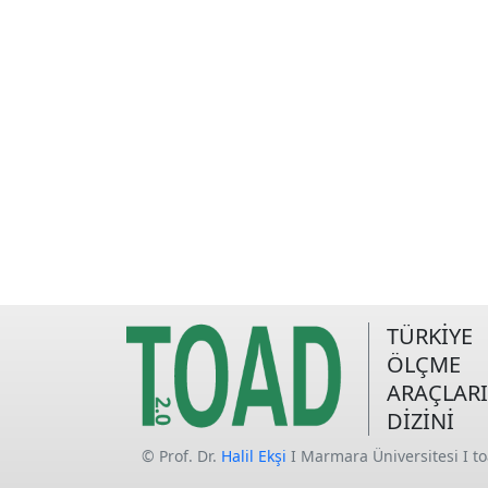
TÜRKİYE
ÖLÇME
ARAÇLARI
DİZİNİ
© Prof. Dr.
Halil Ekşi
I Marmara Üniversitesi I t