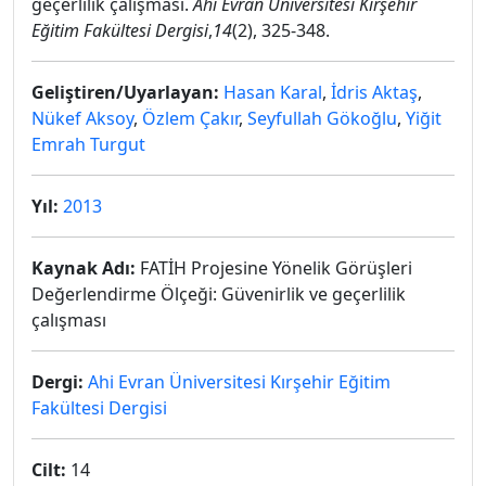
geçerlilik çalışması.
Ahi Evran Üniversitesi Kırşehir
Eğitim Fakültesi Dergisi
,
14
(2), 325-348.
Geliştiren/Uyarlayan:
Hasan Karal
,
İdris Aktaş
,
Nükef Aksoy
,
Özlem Çakır
,
Seyfullah Gökoğlu
,
Yiğit
Emrah Turgut
Yıl:
2013
Kaynak Adı:
FATİH Projesine Yönelik Görüşleri
Değerlendirme Ölçeği: Güvenirlik ve geçerlilik
çalışması
Dergi:
Ahi Evran Üniversitesi Kırşehir Eğitim
Fakültesi Dergisi
Cilt:
14