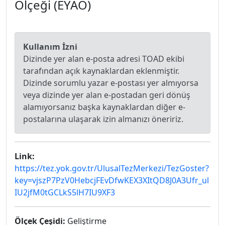
Ölçeği (EYAÖ)
Kullanım İzni
Dizinde yer alan e-posta adresi TOAD ekibi
tarafından açık kaynaklardan eklenmiştir.
Dizinde sorumlu yazar e-postası yer almıyorsa
veya dizinde yer alan e-postadan geri dönüş
alamıyorsanız başka kaynaklardan diğer e-
postalarına ulaşarak izin almanızı öneririz.
Link:
https://tez.yok.gov.tr/UlusalTezMerkezi/TezGoster?
key=vjszP7PzV0HebcjFEvDfwKEX3XItQD8J0A3Ufr_ul
IU2jfM0tGCLkS5lH7IU9XF3
Ölçek Çeşidi:
Geliştirme