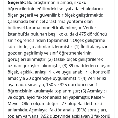
Geçerlik:
Bu araştırmanın amacı, ilkokul
öğrencilerinin eğitimdeki sosyal adalet algılarını
ölçen geçerli ve güvenilir bir ölçek geliştirmektir.
Çalışmada bir nicel araştırma yöntemi olan
betimsel tarama modeli kullanılmıştır. Veriler
İstanbul’da bulunan beş ilkokuldaki 475 dördüncü
sınıf öğrencisinden toplanmıştır. Ölçek geliştirme
sürecinde, şu adımlar izlenmiştir: (1) İlgili alanyazın
gözden geçirilmiş ve sınıf öğretmenlerinin
görüşleri alınmıştır; (2) taslak ölçek geliştirilerek
uzman görüşleri alınmıştır; (3) 39 maddeden oluşan
ölçek, açıklık, anlaşılırlık ve uygulanabilirlik kontrolü
amacıyla 20 öğrenciye uygulanmştır; (4) Veriler iki
aşamada, sırasıyla, 150 ve 325 dördüncü sınıf
öğrencisinin katılımıyla toplanmıştır; (5) Açımlayıcı
ve doğrulayıcı faktör analizleri yapılmıştır. Kaiser-
Meyer-Olkin ölçüm değeri .77 olup Bartlett testi
anlamlıdır. Açımlayıcı faktör analizi (EFA) sonuçları,
toplam varyansı %52 düzeyinde açıklayan 3 faktörlü