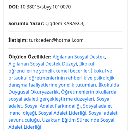
DOI:
10.38015/sbyy.1010070
Sorumlu Yazar:
Çiğdem KARAKOÇ
İletişim:
turkceden@hotmail.com
Ölçülen Özellikler:
Algılanan Sosyal Destek
,
Algılanan Sosyal Destek Düzeyi
,
İlkokul
öğrencilerine yönelik temel beceriler
,
İlkokul ve
ortaokul öğretmenlerinin rehberlik ve psikolojik
danışma faaliyetlerine yönelik tutumları
,
İlkokulda
Duygusal Okuryazarlık
,
Öğretmenlerin okullarda
sosyal adaleti gerçekleştirme düzeyleri
,
Sosyal
adalet
,
Sosyal Adalet Farkındalığı
,
Sosyal adalet
inancı ölçeği
,
Sosyal Adalet Liderliği
,
Sosyal adalet
savunuculuğu
,
Uzaktan Eğitim Sürecinde Sosyal
Adalet Liderliği