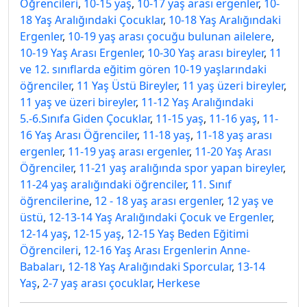
Öğrencileri
,
10-15 yaş
,
10-17 yaş arası ergenler
,
10-
18 Yaş Aralığındaki Çocuklar
,
10-18 Yaş Aralığındaki
Ergenler
,
10-19 yaş arası çocuğu bulunan ailelere
,
10-19 Yaş Arası Ergenler
,
10-30 Yaş arası bireyler
,
11
ve 12. sınıflarda eğitim gören 10-19 yaşlarındaki
öğrenciler
,
11 Yaş Üstü Bireyler
,
11 yaş üzeri bireyler
,
11 yaş ve üzeri bireyler
,
11-12 Yaş Aralığındaki
5.-6.Sınıfa Giden Çocuklar
,
11-15 yaş
,
11-16 yaş
,
11-
16 Yaş Arası Öğrenciler
,
11-18 yaş
,
11-18 yaş arası
ergenler
,
11-19 yaş arası ergenler
,
11-20 Yaş Arası
Öğrenciler
,
11-21 yaş aralığında spor yapan bireyler
,
11-24 yaş aralığındaki öğrenciler
,
11. Sınıf
öğrencilerine
,
12 - 18 yaş arası ergenler
,
12 yaş ve
üstü
,
12-13-14 Yaş Aralığındaki Çocuk ve Ergenler
,
12-14 yaş
,
12-15 yaş
,
12-15 Yaş Beden Eğitimi
Öğrencileri
,
12-16 Yaş Arası Ergenlerin Anne-
Babaları
,
12-18 Yaş Aralığındaki Sporcular
,
13-14
Yaş
,
2-7 yaş arası çocuklar
,
Herkese