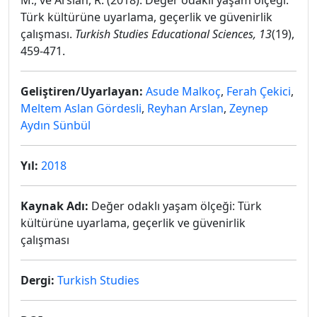
M., ve Arslan, R. (2018). Değer odaklı yaşam ölçeği:
Türk kültürüne uyarlama, geçerlik ve güvenirlik
çalışması.
Turkish Studies Educational Sciences, 13
(19),
459-471.
Geliştiren/Uyarlayan:
Asude Malkoç
,
Ferah Çekici
,
Meltem Aslan Gördesli
,
Reyhan Arslan
,
Zeynep
Aydın Sünbül
Yıl:
2018
Kaynak Adı:
Değer odaklı yaşam ölçeği: Türk
kültürüne uyarlama, geçerlik ve güvenirlik
çalışması
Dergi:
Turkish Studies