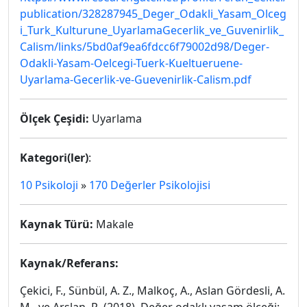
publication/328287945_Deger_Odakli_Yasam_Olceg
i_Turk_Kulturune_UyarlamaGecerlik_ve_Guvenirlik_
Calism/links/5bd0af9ea6fdcc6f79002d98/Deger-
Odakli-Yasam-Oelcegi-Tuerk-Kueltueruene-
Uyarlama-Gecerlik-ve-Guevenirlik-Calism.pdf
Ölçek Çeşidi:
Uyarlama
Kategori(ler)
:
10 Psikoloji
»
170 Değerler Psikolojisi
Kaynak Türü:
Makale
Kaynak/Referans:
Çekici, F., Sünbül, A. Z., Malkoç, A., Aslan Gördesli, A.