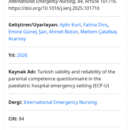
International Emergency Nursing
,
84
, Article 101716.
https://doi.org/10.1016/j.ienj.2025.101716
Geliştiren/Uyarlayan:
Aylin Kurt
,
Fatma Dinç
,
Emine Güneş Şan
,
Ahmet Bütün
,
Meltem Çatalbaş
Acarsoy
Yıl:
2026
Kaynak Adı:
Turkish validity and reliability of the
parental competence questionnaire in the
paediatric hospital emergency setting (ECP-U)
Dergi:
International Emergency Nursing
Cilt:
84