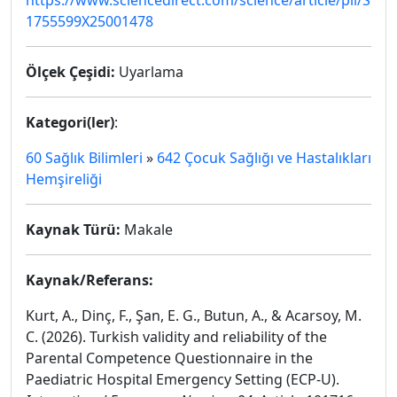
https://www.sciencedirect.com/science/article/pii/S
1755599X25001478
Ölçek Çeşidi:
Uyarlama
Kategori(ler)
:
60 Sağlık Bilimleri
»
642 Çocuk Sağlığı ve Hastalıkları
Hemşireliği
Kaynak Türü:
Makale
Kaynak/Referans:
Kurt, A., Dinç, F., Şan, E. G., Butun, A., & Acarsoy, M.
C. (2026). Turkish validity and reliability of the
Parental Competence Questionnaire in the
Paediatric Hospital Emergency Setting (ECP-U).