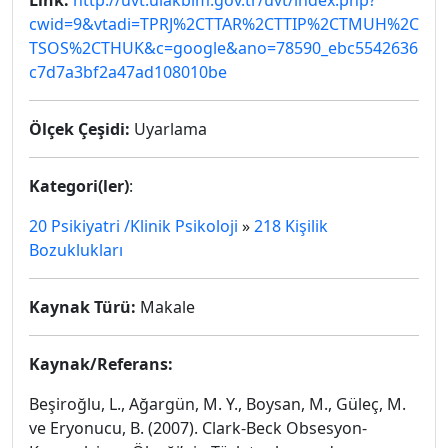
Link:
http://uvt.ulakbim.gov.tr/uvt/index.php?
cwid=9&vtadi=TPRJ%2CTTAR%2CTTIP%2CTMUH%2C
TSOS%2CTHUK&c=google&ano=78590_ebc5542636
c7d7a3bf2a47ad108010be
Ölçek Çeşidi:
Uyarlama
Kategori(ler)
:
20 Psikiyatri /Klinik Psikoloji
»
218 Kişilik
Bozuklukları
Kaynak Türü:
Makale
Kaynak/Referans:
Beşiroğlu, L., Ağargün, M. Y., Boysan, M., Güleç, M.
ve Eryonucu, B. (2007). Clark-Beck Obsesyon-