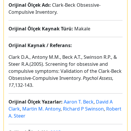
Orijinal Ölçek Adı:
Clark-Beck Obsessive-
Compulsive Inventory.
Orijinal Ölçek Kaynak Türü:
Makale
Orijinal Kaynak / Referans:
Clark D.A., Antony M.M., Beck A.T., Swinson R.P., &
Steer R.A.(2005). Screening for obsessive and
compulsive symptoms: Validation of the Clark-Beck
Obsessive-Compulsive Inventory.
Psychol Assess,
17
,132-143.
Orijinal Ölçek Yazarlar:
Aaron T. Beck
,
David A
Clark
,
Martin M. Antony
,
Richard P Swinson
,
Robert
A. Steer