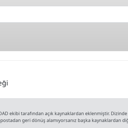
eği
OAD ekibi tarafından açık kaynaklardan eklenmiştir. Dizinde
e-postadan geri dönüş alamıyorsanız başka kaynaklardan diğe