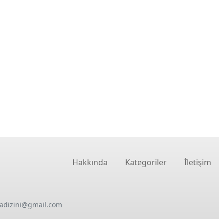
Hakkında
Kategoriler
İletişim
oadizini@gmail.com