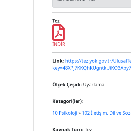
Tez
İNDİR
Link:
https://tez.yok.gov.tr/Ulusal
key=48XPj7KKQhKUgntkUiKO3Aby7
Ölçek Çeşidi:
Uyarlama
Kategori(ler)
:
10 Psikoloji
»
102 İletişim, Dil ve Sö
Kaynak Türü:
Tez