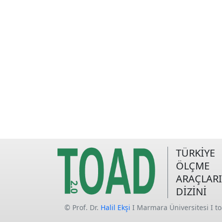
TÜRKİYE
ÖLÇME
ARAÇLARI
DİZİNİ
© Prof. Dr.
Halil Ekşi
I Marmara Üniversitesi I t