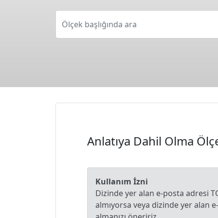
Ölçek başlığında ara
Anlatıya Dahil Olma Ölç
Kullanım İzni
Dizinde yer alan e-posta adresi T
almıyorsa veya dizinde yer alan 
almanızı öneririz.