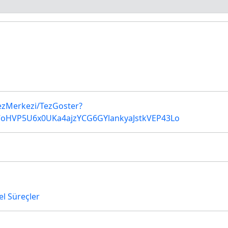
TezMerkezi/TezGoster?
oHVP5U6x0UKa4ajzYCG6GYlankyaJstkVEP43Lo
zel Süreçler