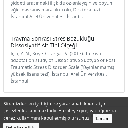
şiddeti arasındaki ilişkide öz-anlayışın ve boyun
eğici davranışın aracılık rolü, Doktora tezi.
İstanbul Arel Üniversitesi, İstanbul.
Travma Sonrası Stres Bozukluğu
Dissosiyatif Alt Tipi Ölçeği
İçin, Z. N., Koşe, Ç. ve Şar, V. (2017). Turkish
adaptation study of Dissociative Subtype of Post
Traumatic Stress Disorder Scale [Yayınlanmamış
yüksek lisans tezi]. İstanbul Arel Üniversitesi,
İstanbul.
Sitemizden en iyi biçimde yararlanabilmeniz için
çerezler kullanılmaktadır. Bu siteye giriş yaptığınızda
Hakkında
Katkıda Bulunanlar
Gizlilik Politikası
çerez kullanımını kabul etmiş olursunuz.
Tamam
Daha Fazla Bilgi