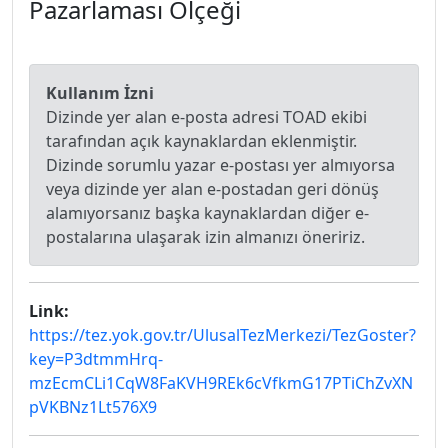
Pazarlaması Ölçeği
Kullanım İzni
Dizinde yer alan e-posta adresi TOAD ekibi
tarafından açık kaynaklardan eklenmiştir.
Dizinde sorumlu yazar e-postası yer almıyorsa
veya dizinde yer alan e-postadan geri dönüş
alamıyorsanız başka kaynaklardan diğer e-
postalarına ulaşarak izin almanızı öneririz.
Link:
https://tez.yok.gov.tr/UlusalTezMerkezi/TezGoster?
key=P3dtmmHrq-
mzEcmCLi1CqW8FaKVH9REk6cVfkmG17PTiChZvXN
pVKBNz1Lt576X9