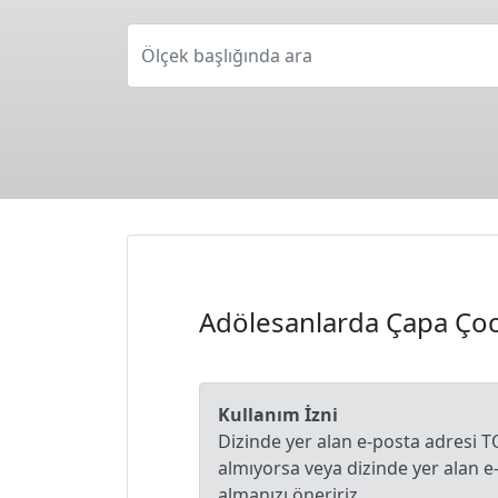
Ölçek başlığında ara
Adölesanlarda Çapa Çocu
Kullanım İzni
Dizinde yer alan e-posta adresi T
almıyorsa veya dizinde yer alan 
almanızı öneririz.