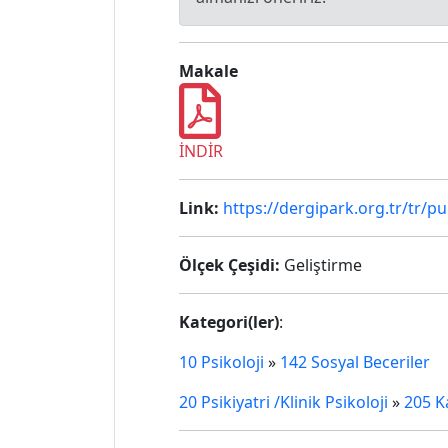
Makale
İNDİR
Link:
https://dergipark.org.tr/tr
Ölçek Çeşidi:
Geliştirme
Kategori(ler)
:
10 Psikoloji
»
142 Sosyal Beceriler
20 Psikiyatri /Klinik Psikoloji
»
205 K