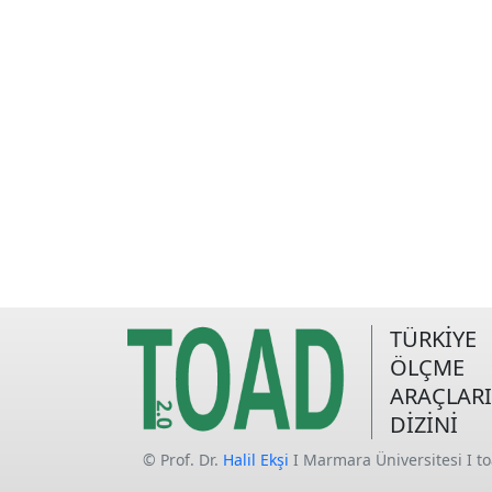
TÜRKİYE
ÖLÇME
ARAÇLARI
DİZİNİ
© Prof. Dr.
Halil Ekşi
I Marmara Üniversitesi I t