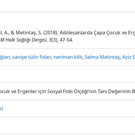
oysal, A., & Metintaş, S. (2018). Adölesanlarda Çapa Çocuk ve Er
 Halk Sağlığı Dergisi, 3
(3), 47-54.
ğlan
,
saniye tülin fidan
,
neriman kilit
,
Selma Metintaş
,
Aziz 
uk ve Ergenler için Sosyal Fobi Ölçeği’nin Tanı Değerinin B
si