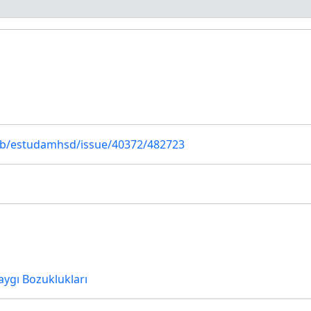
/pub/estudamhsd/issue/40372/482723
aygı Bozuklukları