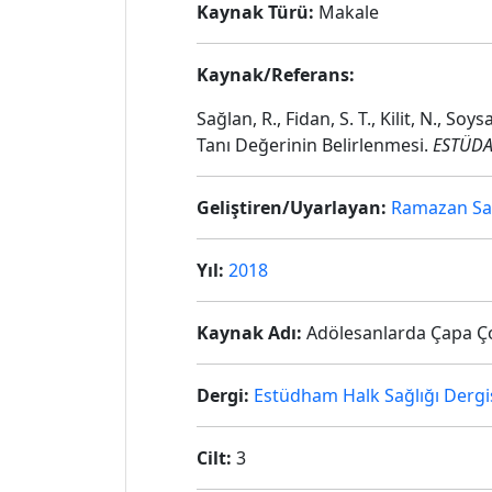
Kaynak Türü:
Makale
Kaynak/Referans:
Sağlan, R., Fidan, S. T., Kilit, N., S
Tanı Değerinin Belirlenmesi.
ESTÜDAM
Geliştiren/Uyarlayan:
Ramazan Sa
Yıl:
2018
Kaynak Adı:
Adölesanlarda Çapa Çoc
Dergi:
Estüdham Halk Sağlığı Dergi
Cilt:
3