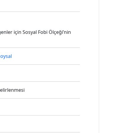
genler için Sosyal Fobi Ölçeği’nin
Soysal
elirlenmesi