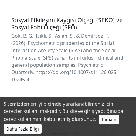
Sosyal Etkileşim Kaygısı Ölçeği (SEKÖ) ve
Sosyal Fobi Ölçeği (SFÖ)
Gök, B. G., Işıklı, S., Aslan, S., & Demirsöz, T.
(2026). Psychometric properties of the Social
Interaction Anxiety Scale (SIAS) and the Social
Phobia Scale (SPS) variants in Turkish clinical and
general population samples. Psychiatric
Quarterly. https://doi.org/10.1007/s11126-025-
10245-4
Sitemizden en iyi biçimde yararlanabilmeniz için
çerezler kullanılmaktadır. Bu siteye giriş yaptığınızda
Hakkında
Katkıda Bulunanlar
Gizlilik Politikası
çerez kullanımını kabul etmiş olursunuz.
Tamam
Daha Fazla Bilgi
© 2026
https://toad.halileksi.net
• Türkiye Ölçme Araçları Dizini