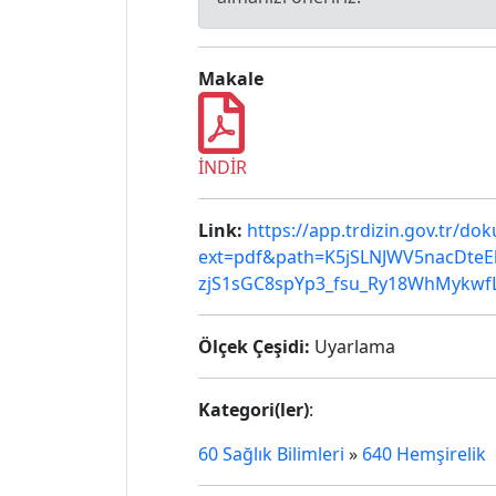
Makale
İNDİR
Link:
https://app.trdizin.gov.tr/d
ext=pdf&path=K5jSLNJWV5nacDte
zjS1sGC8spYp3_fsu_Ry18WhMykwf
Ölçek Çeşidi:
Uyarlama
Kategori(ler)
:
60 Sağlık Bilimleri
»
640 Hemşirelik