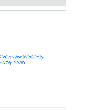
RIVCvsNWynIWIoBOY2y-
mmN76piIs%3D