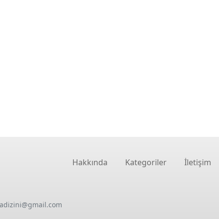
Hakkında
Kategoriler
İletişim
oadizini@gmail.com