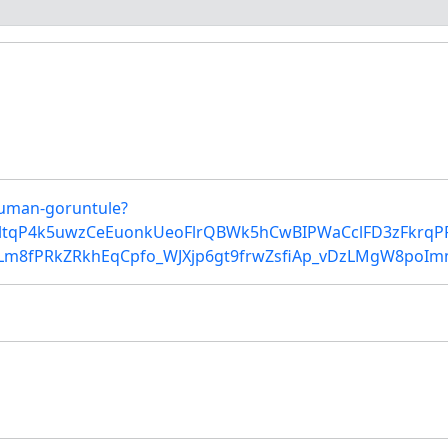
okuman-goruntule?
EltqP4k5uwzCeEuonkUeoFlrQBWk5hCwBIPWaCclFD3zFkrqP
Lm8fPRkZRkhEqCpfo_WJXjp6gt9frwZsfiAp_vDzLMgW8poI