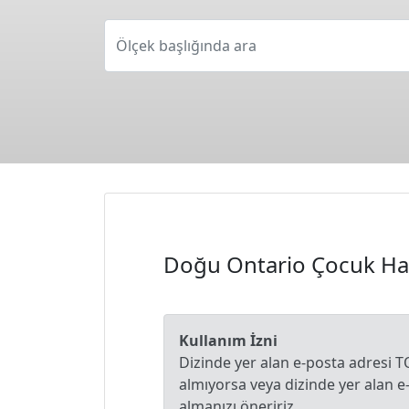
Ölçek başlığında ara
Doğu Ontario Çocuk Has
Kullanım İzni
Dizinde yer alan e-posta adresi T
almıyorsa veya dizinde yer alan 
almanızı öneririz.