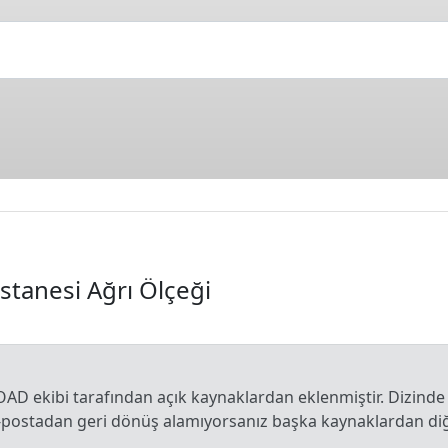
tanesi Ağrı Ölçeği
OAD ekibi tarafından açık kaynaklardan eklenmiştir. Dizinde
e-postadan geri dönüş alamıyorsanız başka kaynaklardan diğe