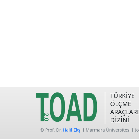
TÜRKİYE
ÖLÇME
ARAÇLARI
DİZİNİ
© Prof. Dr.
Halil Ekşi
I Marmara Üniversitesi I t