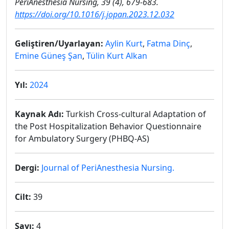
PeriAnesthesia Nursing, 39 (4), 679-683.
https://doi.org/10.1016/j.jopan.2023.12.032
Geliştiren/Uyarlayan:
Aylin Kurt
,
Fatma Dinç
,
Emine Güneş Şan
,
Tülin Kurt Alkan
Yıl:
2024
Kaynak Adı:
Turkish Cross-cultural Adaptation of
the Post Hospitalization Behavior Questionnaire
for Ambulatory Surgery (PHBQ-AS)
Dergi:
Journal of PeriAnesthesia Nursing.
Cilt:
39
Sayı:
4