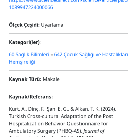
https://www.sciencedirect.com/science/article/pii/S
1089947224000066
Ölçek Çeşidi:
Uyarlama
Kategori(ler)
:
60 Sağlık Bilimleri
»
642 Çocuk Sağlığı ve Hastalıkları
Hemşireliği
Kaynak Türü:
Makale
Kaynak/Referans:
Kurt, A., Dinç, F., Şan, E. G., & Alkan, T. K. (2024).
Turkish Cross-cultural Adaptation of the Post
Hospitalization Behavior Questionnaire for
Ambulatory Surgery (PHBQ-AS).
Journal of