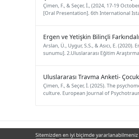
Çimen, F., & Seçer, İ., (2024, 17-19 Octob
[Oral Presentation]. 6th International Is
Ergen ve Yetişkin Bilinçli Farkındalı
Arslan, Ü., Uygur, S.S., & Asıcı, E. (2020). 
sunumu]. 2.Uluslararası Eğitim Araştırma
Uluslararası Travma Anketi- Çocu
Çimen, F., & Seçer, İ. (2025). The psych
culture. European Journal of Psychotrau
Sitemizden en iyi biçimde yararlanabilmeniz i