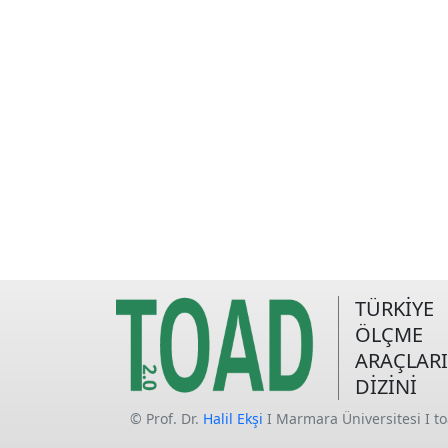
TÜRKİYE
ÖLÇME
ARAÇLARI
DİZİNİ
© Prof. Dr.
Halil Ekşi
I Marmara Üniversitesi I t