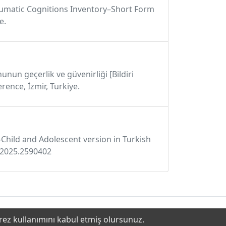
t-traumatic Cognitions Inventory–Short Form
e.
nunun geçerlik ve güvenirliği [Bildiri
ence, İzmir, Turkiye.
–Child and Adolescent version in Turkish
6.2025.2590402
erez kullanımını kabul etmiş olursunuz.