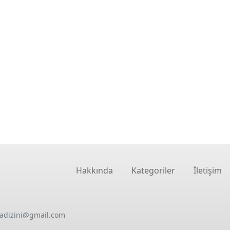
Hakkında
Kategoriler
İletişim
oadizini@gmail.com