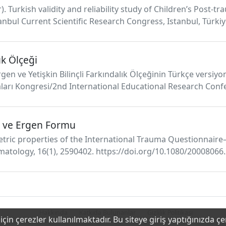
er). Turkish validity and reliability study of Children’s Pos
tanbul Current Scientific Research Congress, Istanbul, Türkiy
k Ölçeği
Ergen ve Yetişkin Bilinçli Farkındalık Ölçeğinin Türkçe versiyo
ları Kongresi/2nd International Educational Research Confer
k ve Ergen Formu
ometric properties of the International Trauma Questionnaire
matology, 16(1), 2590402. https://doi.org/10.1080/2000806
Hakkında
Katkıda Bulunanlar
Gizlilik Politikası
çin çerezler kullanılmaktadır. Bu siteye giriş yaptığınızda ç