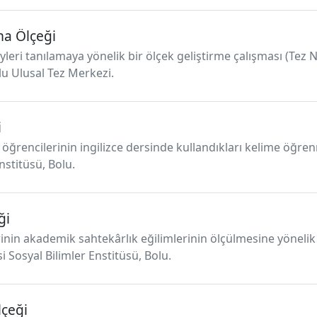
ma Ölçeği
leri tanılamaya yönelik bir ölçek geliştirme çalışması (Tez N
u Ulusal Tez Merkezi.
i
ıf öğrencilerinin ingilizce dersinde kullandıkları kelime öğren
nstitüsü, Bolu.
ği
rinin akademik sahtekârlık eğilimlerinin ölçülmesine yönelik
si Sosyal Bilimler Enstitüsü, Bolu.
lçeği