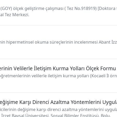
 (GOY) ölçek geliştirme çalışması ( Tez No.918919) [Doktora 
sal Tez Merkezi.
nin hipermetinsel okuma süreçlerinin incelenmesi Abant İzze
inin Velilerle İletişim Kurma Yolları Ölçek Formu
ğretmenlerinin velilerle iletişim kurma yolları (Kocaeli İl örn
Değişime Karşı Direnci Azaltma Yöntemlerini Uygu
icilerinin değişime karşı direnci azaltma yöntemlerini uygula
zzet Baysal Üniversitesi, Sosyal Bilimler Enstitüsü, Bolu.