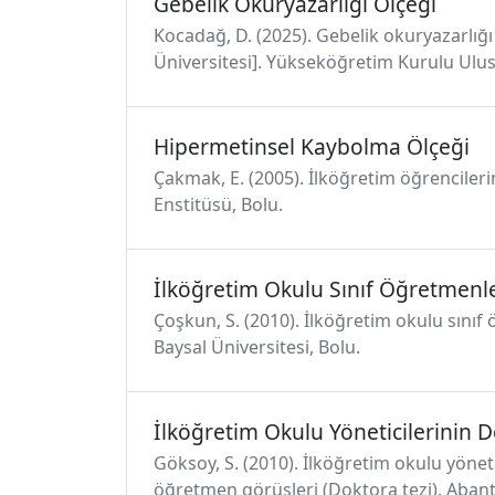
Gebelik Okuryazarlığı Ölçeği
Kocadağ, D. (2025). Gebelik okuryazarlığı
Üniversitesi]. Yükseköğretim Kurulu Ulu
Hipermetinsel Kaybolma Ölçeği
Çakmak, E. (2005). İlköğretim öğrencileri
Enstitüsü, Bolu.
İlköğretim Okulu Sınıf Öğretmenler
Çoşkun, S. (2010). İlköğretim okulu sınıf ö
Baysal Üniversitesi, Bolu.
İlköğretim Okulu Yöneticilerinin 
Göksoy, S. (2010). İlköğretim okulu yönet
öğretmen görüşleri (Doktora tezi). Abant İ