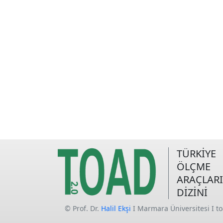
TÜRKİYE
ÖLÇME
ARAÇLARI
DİZİNİ
© Prof. Dr.
Halil Ekşi
I Marmara Üniversitesi I t