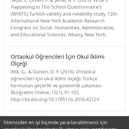
Seçer, İ., Çimen, F. & Şenel, A. F. (2025). What’s
Happening in This School Questionnaire’s
(WHITS) Turkish validity and reliability study. 12th
International New York Academic Research
Congress on Social, Humanities, Administrative,
and Educational Sciences, Albany, New York.
Ortaokul Öğrencileri İçin Okul İklimi
Ölçeği
Atik, G., & Güneri, O. Y. (2016). Ortaokul
öğrencileri için okul iklimi ölçeği: Türkçe
formunun geçerlik ve güvenirlik çalışması.
İlköğretim Online, 15(1), 91-103.
http://dx.doi.org/10.17051/io.2016.42123
Sitemizden en iyi biçimde yararlanabilmeniz için