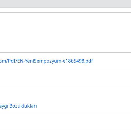
com/Pdf/EN-YeniSempozyum-e18b5498.pdf
aygı Bozuklukları