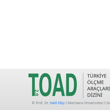
TÜRKİYE
ÖLÇME
ARAÇLARI
DİZİNİ
© Prof. Dr.
Halil Ekşi
I Marmara Üniversitesi I t