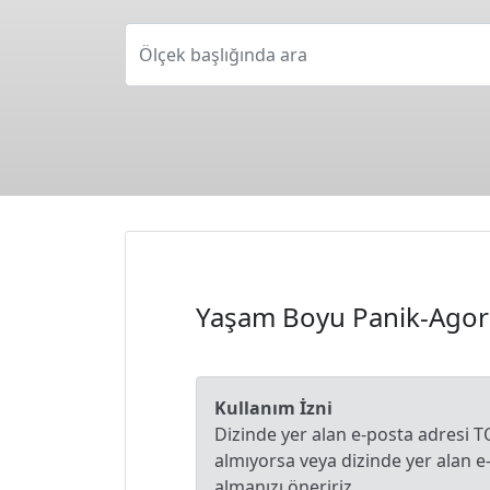
Ölçek başlığında ara
Yaşam Boyu Panik-Agor
Kullanım İzni
Dizinde yer alan e-posta adresi T
almıyorsa veya dizinde yer alan 
almanızı öneririz.