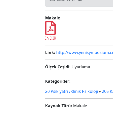
Makale
İNDİR
Link:
http://www.yenisymposium.
Ölçek Çeşidi:
Uyarlama
Kategori(ler)
:
20 Psikiyatri /Klinik Psikoloji
»
205 K
Kaynak Türü:
Makale