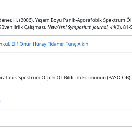
ve Fidaner, H. (2006). Yaşam Boyu Panik-Agorafobik Spektrum 
üvenilirlik Çalışması.
New/Yeni Symposium Journal, 44
(2), 81-
nkul
,
Elif Onur
,
Hüray Fidaner
,
Tunç Alkın
afobik Spektrum Ölçe¤i Öz Bildirim Formunun (PASÖ-ÖB) Tü
l