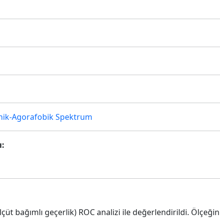
nik-Agorafobik Spektrum
ı:
ölçüt bağımlı geçerlik) ROC analizi ile değerlendirildi. Ölçeğ