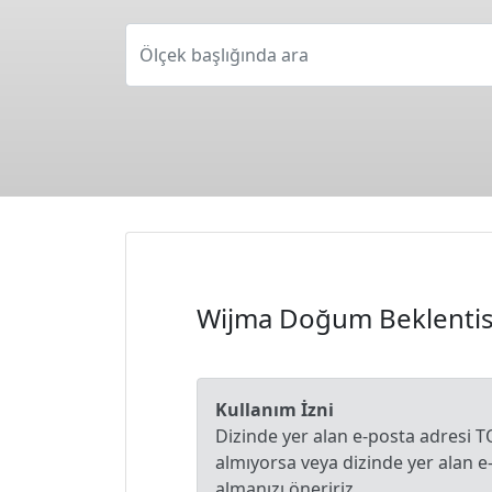
Ölçek başlığında ara
Wijma Doğum Beklentisi
Kullanım İzni
Dizinde yer alan e-posta adresi T
almıyorsa veya dizinde yer alan 
almanızı öneririz.