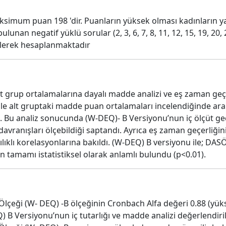
simum puan 198 'dir. Puanların yüksek olması kadınların
unan negatif yüklü sorular (2, 3, 6, 7, 8, 11, 12, 15, 19, 20
ilerek hesaplanmaktadır
st grup ortalamalarına dayalı madde analizi ve eş zaman geçer
e alt gruptaki madde puan ortalamaları incelendiğinde aralar
0). Bu analiz sonucunda (W-DEQ)- B Versiyonu’nun iç ölçüt g
avranışları ölçebildiği saptandı. Ayrıca eş zaman geçerliğini
ıklı korelasyonlarına bakıldı. (W-DEQ) B versiyonu ile; DASÖ
n tamamı istatistiksel olarak anlamlı bulundu (p<0.01).
çeği (W- DEQ) -B ölçeğinin Cronbach Alfa değeri 0.88 (yük
) B Versiyonu’nun iç tutarlığı ve madde analizi değerlendiri