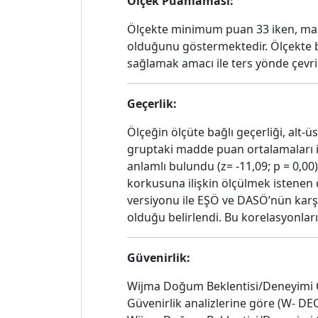
Ölçek Puanlaması:
Ölçekte minimum puan 33 iken, mak
olduğunu göstermektedir. Ölçekte bul
sağlamak amacı ile ters yönde çevr
Geçerlik:
Ölçeğin ölçüte bağlı geçerliği, alt-ü
gruptaki madde puan ortalamaları il
anlamlı bulundu (z= -11,09; p = 0,0
korkusuna ilişkin ölçülmek istenen d
versiyonu ile EŞÖ ve DASÖ’nün karşıl
olduğu belirlendi. Bu korelasyonları
Güvenirlik:
Wijma Doğum Beklentisi/Deneyimi Öl
Güvenirlik analizlerine göre (W- DEQ