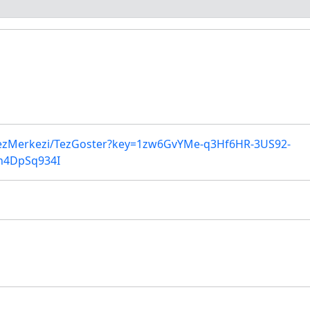
alTezMerkezi/TezGoster?key=1zw6GvYMe-q3Hf6HR-3US92-
n4DpSq934I