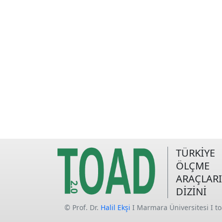
TÜRKİYE
ÖLÇME
ARAÇLARI
DİZİNİ
© Prof. Dr.
Halil Ekşi
I Marmara Üniversitesi I t