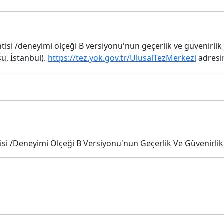
isi /deneyimi ölçeği B versiyonu'nun geçerlik ve güvenirlik ç
sü, İstanbul).
https://tez.yok.gov.tr/UlusalTezMerkezi
adresin
i /Deneyimi Ölçeği B Versiyonu'nun Geçerlik Ve Güvenirlik