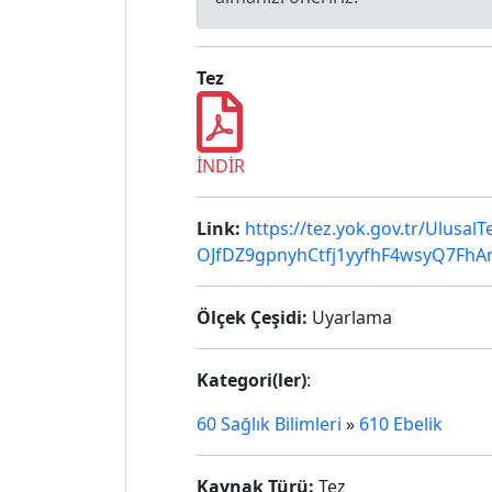
Tez
İNDİR
Link:
https://tez.yok.gov.tr/Ulus
OJfDZ9gpnyhCtfj1yyfhF4wsyQ7FhA
Ölçek Çeşidi:
Uyarlama
Kategori(ler)
:
60 Sağlık Bilimleri
»
610 Ebelik
Kaynak Türü:
Tez