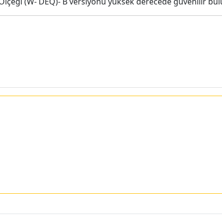
lçeği (W- DEQ)- B versiyonu yüksek derecede güvenilir bu