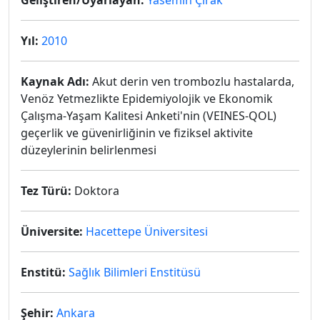
Geliştiren/Uyarlayan:
Yasemin Çırak
Yıl:
2010
Kaynak Adı:
Akut derin ven trombozlu hastalarda,
Venöz Yetmezlikte Epidemiyolojik ve Ekonomik
Çalışma-Yaşam Kalitesi Anketi'nin (VEINES-QOL)
geçerlik ve güvenirliğinin ve fiziksel aktivite
düzeylerinin belirlenmesi
Tez Türü:
Doktora
Üniversite:
Hacettepe Üniversitesi
Enstitü:
Sağlık Bilimleri Enstitüsü
Şehir:
Ankara