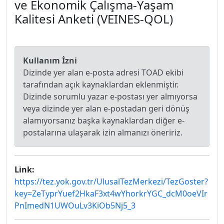
ve Ekonomik Çalışma-Yaşam
Kalitesi Anketi (VEINES-QOL)
Kullanım İzni
Dizinde yer alan e-posta adresi TOAD ekibi
tarafından açık kaynaklardan eklenmiştir.
Dizinde sorumlu yazar e-postası yer almıyorsa
veya dizinde yer alan e-postadan geri dönüş
alamıyorsanız başka kaynaklardan diğer e-
postalarına ulaşarak izin almanızı öneririz.
Link:
https://tez.yok.gov.tr/UlusalTezMerkezi/TezGoster?
key=ZeTyprYuef2HkaF3xt4wYhorkrYGC_dcM0oeVIr
PnImedN1UWOuLv3KiOb5Nj5_3