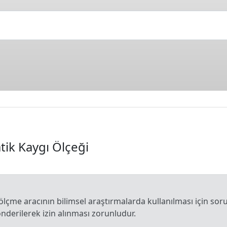
tik Kaygı Ölçeği
z) ölçme aracının bilimsel araştırmalarda kullanılması için s
gönderilerek izin alınması zorunludur.