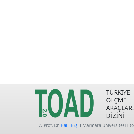
TÜRKİYE
ÖLÇME
ARAÇLARI
DİZİNİ
© Prof. Dr.
Halil Ekşi
I Marmara Üniversitesi I t