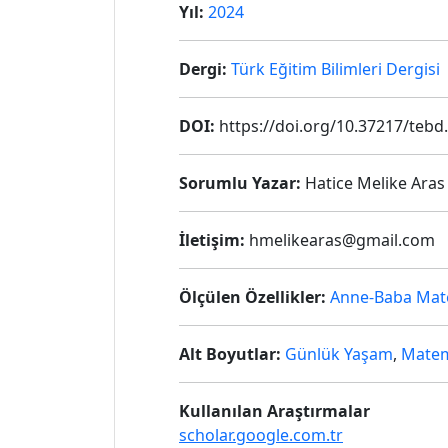
Yıl:
2024
Dergi:
Türk Eğitim Bilimleri Dergisi
DOI:
https://doi.org/10.37217/tebd
Sorumlu Yazar:
Hatice Melike Aras
İletişim:
hmelikearas@gmail.com
Ölçülen Özellikler:
Anne-Baba Mate
Alt Boyutlar:
Günlük Yaşam
,
Matem
Kullanılan Araştırmalar
scholar.google.com.tr