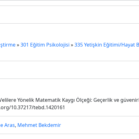
iştirme
»
301 Eğitim Psikolojisi
»
335 Yetişkin Eğitimi/Haya
Velilere Yönelik Matematik Kaygı Ölçeği: Geçerlik ve güvenirl
oi.org/10.37217/tebd.1420161
ke Aras
,
Mehmet Bekdemir