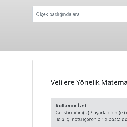
Ölçek başlığında ara
Velilere Yönelik Matema
Kullanım İzni
Geliştirdiğim(iz) / uyarladığım(ı
ile bilgi notu içeren bir e-posta 