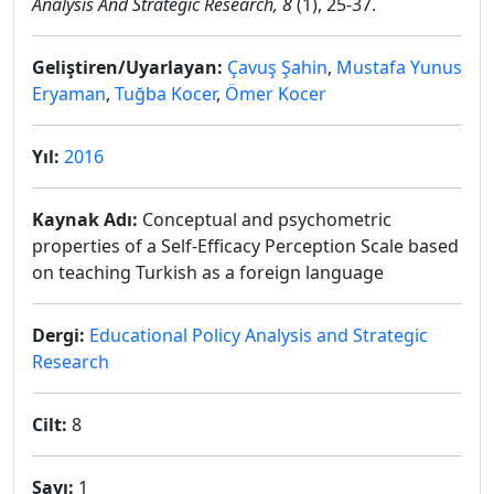
Analysis And Strategic Research, 8
(1), 25-37.
Geliştiren/Uyarlayan:
Çavuş Şahin
,
Mustafa Yunus
Eryaman
,
Tuğba Kocer
,
Ömer Kocer
Yıl:
2016
Kaynak Adı:
Conceptual and psychometric
properties of a Self-Efficacy Perception Scale based
on teaching Turkish as a foreign language
Dergi:
Educational Policy Analysis and Strategic
Research
Cilt:
8
Sayı:
1