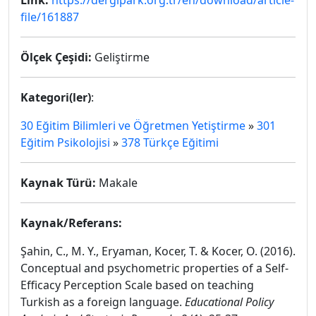
Link:
https://dergipark.org.tr/en/download/article-
file/161887
Ölçek Çeşidi:
Geliştirme
Kategori(ler)
:
30 Eğitim Bilimleri ve Öğretmen Yetiştirme
»
301
Eğitim Psikolojisi
»
378 Türkçe Eğitimi
Kaynak Türü:
Makale
Kaynak/Referans:
Şahin, C., M. Y., Eryaman, Kocer, T. & Kocer, O. (2016).
Conceptual and psychometric properties of a Self-
Efficacy Perception Scale based on teaching
Turkish as a foreign language.
Educational Policy