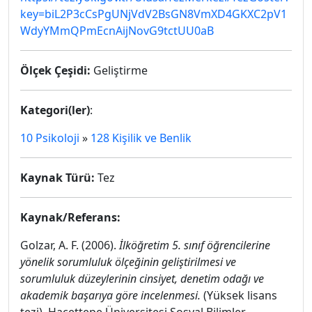
key=biL2P3cCsPgUNjVdV2BsGN8VmXD4GKXC2pV1
WdyYMmQPmEcnAijNovG9tctUU0aB
Ölçek Çeşidi:
Geliştirme
Kategori(ler)
:
10 Psikoloji
»
128 Kişilik ve Benlik
Kaynak Türü:
Tez
Kaynak/Referans:
Golzar, A. F. (2006).
İlköğretim 5. sınıf öğrencilerine
yönelik sorumluluk ölçeğinin geliştirilmesi ve
sorumluluk düzeylerinin cinsiyet, denetim odağı ve
akademik başarıya göre incelenmesi.
(Yüksek lisans