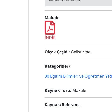
Makale
İNDİR
Ölçek Çeşidi:
Geliştirme
Kategori(ler)
:
30 Eğitim Bilimleri ve Öğretmen Yet
Kaynak Türü:
Makale
Kaynak/Referans: