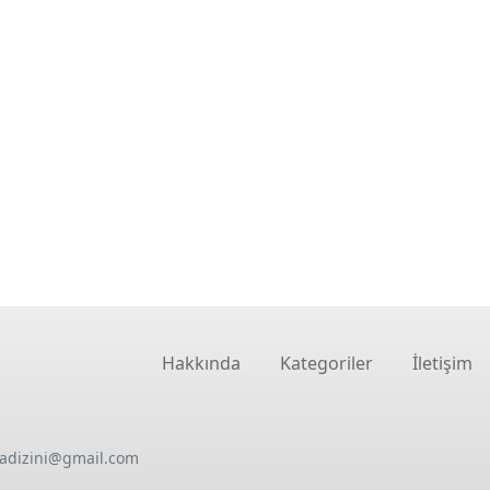
Hakkında
Kategoriler
İletişim
oadizini@gmail.com