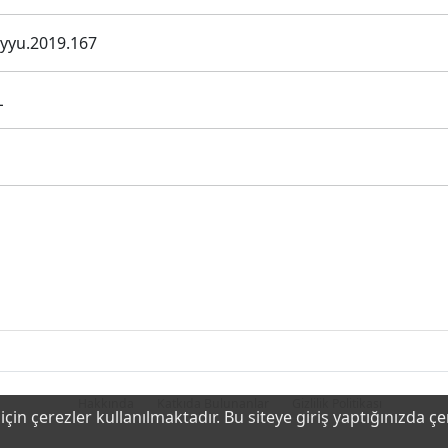
dyyu.2019.167
L
Hakkında
Katkıda Bulunanlar
Gizlilik Politikası
çin çerezler kullanılmaktadır. Bu siteye giriş yaptığınızda ç