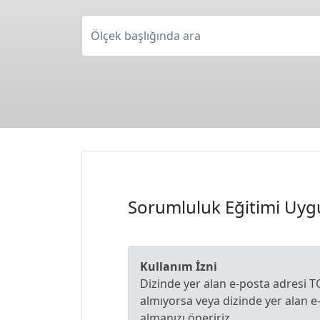
Ölçek başlığında ara
Sorumluluk Eğitimi Uyg
Kullanım İzni
Dizinde yer alan e-posta adresi T
almıyorsa veya dizinde yer alan 
almanızı öneririz.