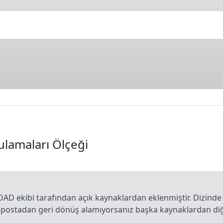
ulamaları Ölçeği
OAD ekibi tarafından açık kaynaklardan eklenmiştir. Dizinde
e-postadan geri dönüş alamıyorsanız başka kaynaklardan diğe