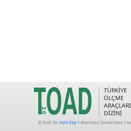
TÜRKİYE
ÖLÇME
ARAÇLARI
DİZİNİ
© Prof. Dr.
Halil Ekşi
I Marmara Üniversitesi I t