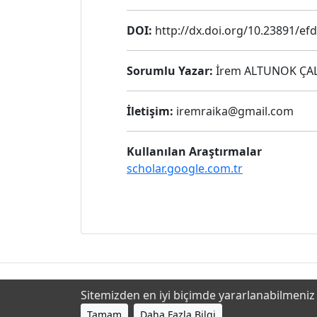
DOI:
http://dx.doi.org/10.23891/ef
Sorumlu Yazar:
İrem ALTUNOK ÇA
İletişim:
iremraika@gmail.com
Kullanılan Araştırmalar
scholar.google.com.tr
Sitemizden en iyi biçimde yararlanabilmeniz i
Tamam
Daha Fazla Bilgi