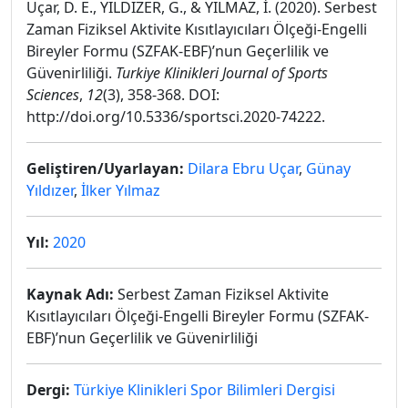
Uçar, D. E., YILDIZER, G., & YILMAZ, İ. (2020). Serbest
Zaman Fiziksel Aktivite Kısıtlayıcıları Ölçeği-Engelli
Bireyler Formu (SZFAK-EBF)’nun Geçerlilik ve
Güvenirliliği.
Turkiye Klinikleri Journal of Sports
Sciences
,
12
(3), 358-368. DOI:
http://doi.org/10.5336/sportsci.2020-74222.
Geliştiren/Uyarlayan:
Dilara Ebru Uçar
,
Günay
Yıldızer
,
İlker Yılmaz
Yıl:
2020
Kaynak Adı:
Serbest Zaman Fiziksel Aktivite
Kısıtlayıcıları Ölçeği-Engelli Bireyler Formu (SZFAK-
EBF)’nun Geçerlilik ve Güvenirliliği
Dergi:
Türkiye Klinikleri Spor Bilimleri Dergisi