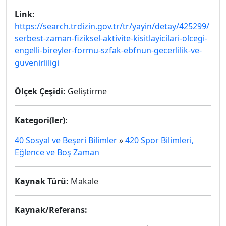
Link:
https://search.trdizin.gov.tr/tr/yayin/detay/425299/
serbest-zaman-fiziksel-aktivite-kisitlayicilari-olcegi-
engelli-bireyler-formu-szfak-ebfnun-gecerlilik-ve-
guvenirliligi
Ölçek Çeşidi:
Geliştirme
Kategori(ler)
:
40 Sosyal ve Beşeri Bilimler
»
420 Spor Bilimleri,
Eğlence ve Boş Zaman
Kaynak Türü:
Makale
Kaynak/Referans: