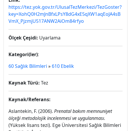
Link:
https://tez.yok.gov.tr/UlusalTezMerkezi/TezGoster?
key=XohQ0H2mJnBfxLPsY8dG4xE5qXW1aqEoJA4sB
VmX_PjzmjU517ANW2AiOm84rfyo
Ölçek Çeşidi:
Uyarlama
Kategori(ler)
:
60 Sağlık Bilimleri
»
610 Ebelik
Kaynak Türü:
Tez
Kaynak/Referans:
Aslantekin, F. (2006).
Prenatal bakım memnuniyet
ölçeği metodolojik incelenmesi ve uygulanması.
(Yüksek lisans tezi). Ege Üniversitesi Sağlık Bilimleri