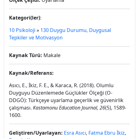
Ölçek Çeşidi:
Uyarlama
Kategori(ler)
:
10 Psikoloji
»
130 Duygu Durumu, Duygusal
Tepkiler ve Motivasyon
Kaynak Türü:
Makale
Kaynak/Referans:
Asıcı, E., İkiz, F. E., & Karaca, R. (2018). Olumlu
Duyguyu Düzenlemede Güçlükler Ölçeği (O-
DDGÖ): Türkçeye uyarlama geçerlik ve güvenirlik
çalışması.
Kastamonu Education Journal, 26
(5), 1589-
1600.
Geliştiren/Uyarlayan:
Esra Asıcı
,
Fatma Ebru İkiz
,