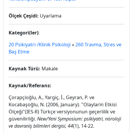
Ölçek Çeşidi:
Uyarlama
Kategori(ler)
:
20 Psikiyatri /Klinik Psikoloji
»
260 Travma, Stres ve
Baş Etme
Kaynak Türü:
Makale
Kaynak/Referans:
Çorapçioğlu, A., Yargiç, İ., Geyran, P. ve
Kocabaşoğlu, N. (2006, January). "Olaylarin Etkisi
Ölçeği"(IES-R) Türkçe versiyonunun geçerlilik ve
güvenilirliği.
New/Yeni Symposium: psikiyatri, nöroloji
ve davraniş bilimleri dergisi, 44
(1), 14-22.