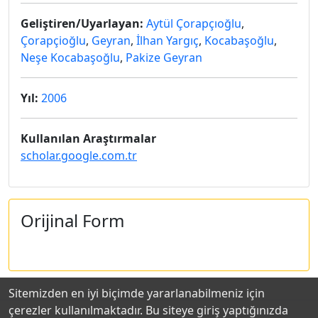
Geliştiren/Uyarlayan:
Aytül Çorapçıoğlu
,
Çorapçioğlu
,
Geyran
,
İlhan Yargıç
,
Kocabaşoğlu
,
Neşe Kocabaşoğlu
,
Pakize Geyran
Yıl:
2006
Kullanılan Araştırmalar
scholar.google.com.tr
Orijinal Form
Sitemizden en iyi biçimde yararlanabilmeniz için
çerezler kullanılmaktadır. Bu siteye giriş yaptığınızda