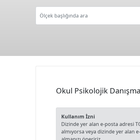
Ölçek başlığında ara
Okul Psikolojik Danışman
Kullanım İzni
Dizinde yer alan e-posta adresi T
almıyorsa veya dizinde yer alan 
almanızı öneririz.