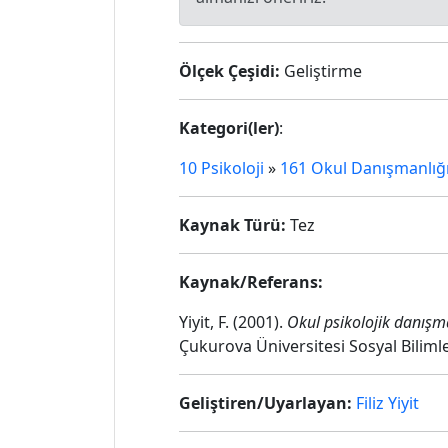
Ölçek Çeşidi:
Geliştirme
Kategori(ler)
:
10 Psikoloji
»
161 Okul Danışmanlığ
Kaynak Türü:
Tez
Kaynak/Referans:
Yiyit, F. (2001).
Okul psikolojik danışma
Çukurova Üniversitesi Sosyal Biliml
Geliştiren/Uyarlayan:
Filiz Yiyit