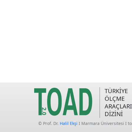
TÜRKİYE
ÖLÇME
ARAÇLARI
DİZİNİ
© Prof. Dr.
Halil Ekşi
I Marmara Üniversitesi I t