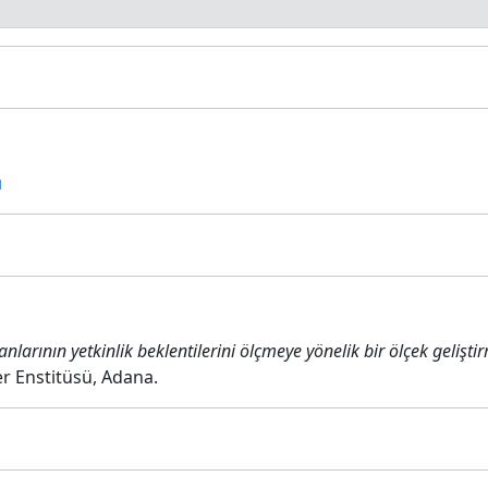
ı
nlarının yetkinlik beklentilerini ölçmeye yönelik bir ölçek gelişti
er Enstitüsü, Adana.