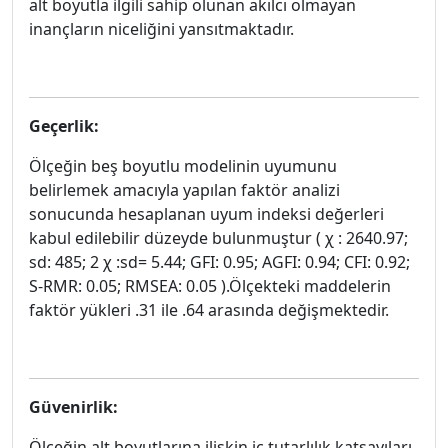
alt boyutla ilgili sahip olunan akılcı olmayan
inançların niceliğini yansıtmaktadır.
Geçerlik:
Ölçeğin beş boyutlu modelinin uyumunu
belirlemek amacıyla yapılan faktör analizi
sonucunda hesaplanan uyum indeksi değerleri
kabul edilebilir düzeyde bulunmuştur ( χ : 2640.97;
sd: 485; 2 χ :sd= 5.44; GFI: 0.95; AGFI: 0.94; CFI: 0.92;
S-RMR: 0.05; RMSEA: 0.05 ).Ölçekteki maddelerin
faktör yükleri .31 ile .64 arasında değişmektedir.
Güvenirlik:
Ölçeğin alt boyutlarına ilişkin iç tutarlılık katsayıları