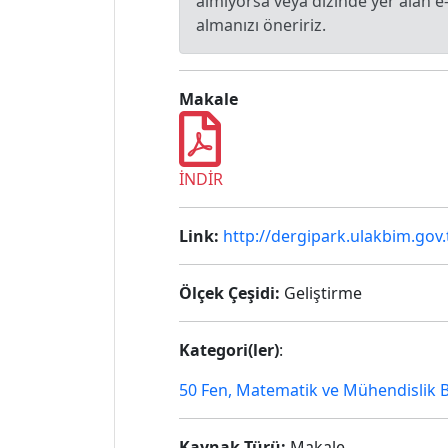
almıyorsa veya dizinde yer alan 
almanızı öneririz.
Makale
İNDİR
Link:
http://dergipark.ulakbim.gov
Ölçek Çeşidi:
Geliştirme
Kategori(ler)
:
50 Fen, Matematik ve Mühendislik Bi
Kaynak Türü:
Makale