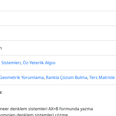
m
 Sistemleri
,
Öz-Yeterlik Algısı
Geometrik Yorumlama
,
Rankla Çözüm Bulma
,
Ters Matrisl
ı:
Lineer denklem sistemleri AX=B formunda yazma
 homojen denklem sistemleri çözme