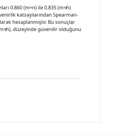
arı 0.860 (m=n) ile 0.835 (m≠n)
üvenirlik katsayılarından Spearman-
larak hesaplanmıştır. Bu sonuçlar
m≠n), düzeyinde güvenilir olduğunu