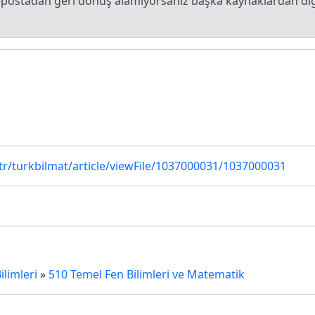
e-postadan geri dönüş alamıyorsanız başka kaynaklardan diğe
.tr/turkbilmat/article/viewFile/1037000031/1037000031
limleri
»
510 Temel Fen Bilimleri ve Matematik