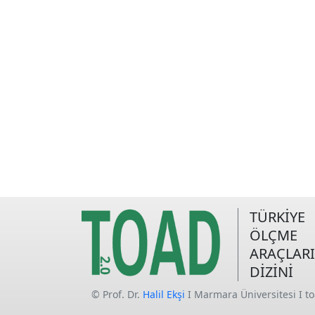
TÜRKİYE
ÖLÇME
ARAÇLARI
DİZİNİ
© Prof. Dr.
Halil Ekşi
I Marmara Üniversitesi I t