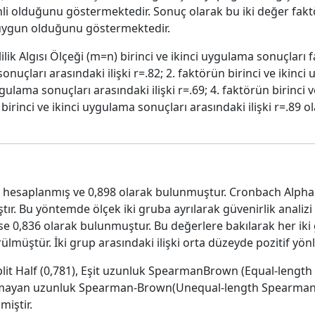
i olduğunu göstermektedir. Sonuç olarak bu iki değer fakt
 uygun olduğunu göstermektedir.
lik Algısı Ölçeği (m=n) birinci ve ikinci uygulama sonuçları 
onuçları arasındaki ilişki r=.82; 2. faktörün birinci ve ikinci
uygulama sonuçları arasındaki ilişki r=.69; 4. faktörün birinci
 birinci ve ikinci uygulama sonuçları arasındaki ilişki r=.89 ol
ı hesaplanmış ve 0,898 olarak bulunmuştur. Cronbach Alpha 
ştır. Bu yöntemde ölçek iki gruba ayrılarak güvenirlik analizi 
 ise 0,836 olarak bulunmuştur. Bu değerlere bakılarak her iki
müştür. İki grup arasındaki ilişki orta düzeyde pozitif yönlü
lit Half (0,781), Eşit uzunluk SpearmanBrown (Equal-length
olmayan uzunluk Spearman-Brown(Unequal-length Spearman
miştir.