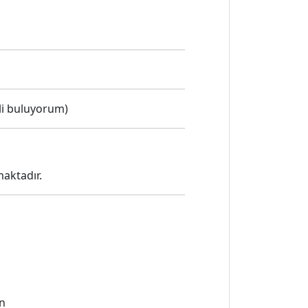
li buluyorum)
aktadır.
in