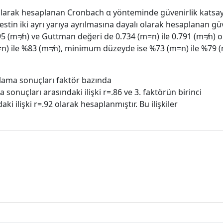
larak hesaplanan Cronbach α yönteminde güvenirlik katsayıl
estin iki ayrı yarıya ayrılmasına dayalı olarak hesaplanan g
95 (m≠n) ve Guttman değeri de 0.734 (m=n) ile 0.791 (m≠n) o
) ile %83 (m≠n), minimum düzeyde ise %73 (m=n) ile %79 (
ulama sonuçları faktör bazında
a sonuçları arasındaki ilişki r=.86 ve 3. faktörün birinci
ki ilişki r=.92 olarak hesaplanmıştır. Bu ilişkiler