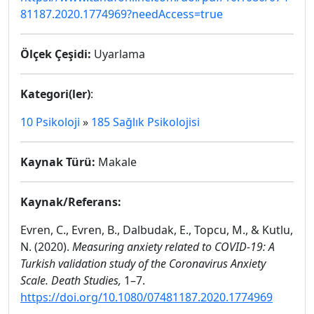
81187.2020.1774969?needAccess=true
Ölçek Çeşidi:
Uyarlama
Kategori(ler)
:
10 Psikoloji
»
185 Sağlık Psikolojisi
Kaynak Türü:
Makale
Kaynak/Referans:
Evren, C., Evren, B., Dalbudak, E., Topcu, M., & Kutlu,
N. (2020).
Measuring anxiety related to COVID-19: A
Turkish validation study of the Coronavirus Anxiety
Scale. Death Studies,
1–7.
https://doi.org/10.1080/07481187.2020.1774969