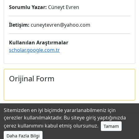
Sorumlu Yazar:
Cüneyt Evren
İletişim:
cuneytevren@yahoo.com
Kullanılan Araştırmalar
scholar.google.com.tr
Orijinal Form
Sitemizden en iyi biçimde yararlanabilmeniz için
çerezler kullanılmaktadır. Bu siteye giriş yaptığınızda
Hakkında
Katkıda Bulunanlar
Gizlilik Politikası
çerez kullanımını kabul etmiş olursunuz.
Tamam
Daha Fazla Bilgi