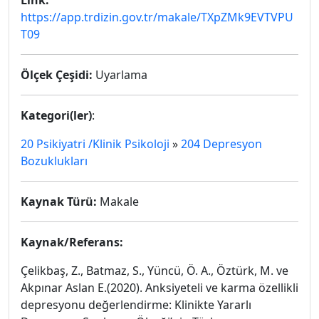
Link:
https://app.trdizin.gov.tr/makale/TXpZMk9EVTVPU
T09
Ölçek Çeşidi:
Uyarlama
Kategori(ler)
:
20 Psikiyatri /Klinik Psikoloji
»
204 Depresyon
Bozuklukları
Kaynak Türü:
Makale
Kaynak/Referans:
Çelikbaş, Z., Batmaz, S., Yüncü, Ö. A., Öztürk, M. ve
Akpınar Aslan E.(2020). Anksiyeteli ve karma özellikli
depresyonu değerlendirme: Klinikte Yararlı