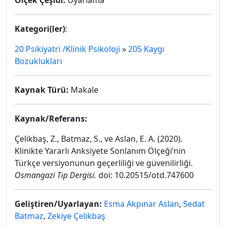
Ölçek Çeşidi:
Uyarlama
Kategori(ler)
:
20 Psikiyatri /Klinik Psikoloji
»
205 Kaygı
Bozuklukları
Kaynak Türü:
Makale
Kaynak/Referans:
Çelikbaş, Z., Batmaz, S., ve Aslan, E. A. (2020).
Klinikte Yararlı Anksiyete Sonlanım Ölçeği’nin
Türkçe versiyonunun geçerliliği ve güvenilirliği.
Osmangazi Tıp Dergisi.
doi: 10.20515/otd.747600
Geliştiren/Uyarlayan:
Esma Akpınar Aslan
,
Sedat
Batmaz
,
Zekiye Çelikbaş