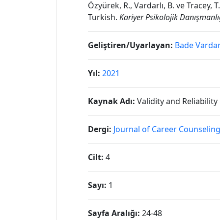
Özyürek, R., Vardarlı, B. ve Tracey, T
Turkish.
Kariyer Psikolojik Danışmanlığ
Geliştiren/Uyarlayan:
Bade Vardar
Yıl:
2021
Kaynak Adı:
Validity and Reliabili
Dergi:
Journal of Career Counselin
Cilt:
4
Sayı:
1
Sayfa Aralığı:
24-48