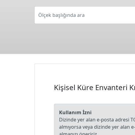
Ölçek başlığında ara
Kişisel Küre Envanteri 
Kullanım İzni
Dizinde yer alan e-posta adresi T
almıyorsa veya dizinde yer alan 
almanızı öneririz.