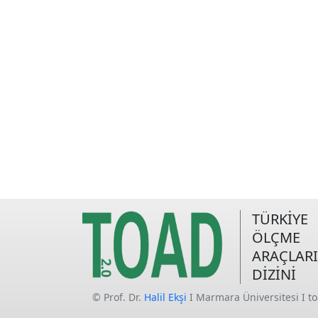
TÜRKİYE
ÖLÇME
ARAÇLARI
DİZİNİ
© Prof. Dr.
Halil Ekşi
I Marmara Üniversitesi I t