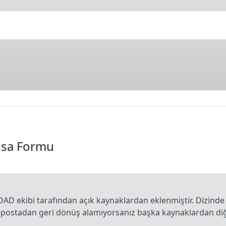
Kısa Formu
OAD ekibi tarafından açık kaynaklardan eklenmiştir. Dizinde
e-postadan geri dönüş alamıyorsanız başka kaynaklardan diğe