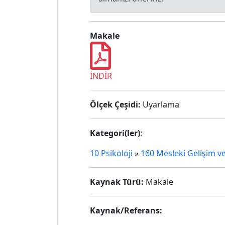
Makale
İNDİR
Ölçek Çeşidi:
Uyarlama
Kategori(ler)
:
10 Psikoloji
»
160 Mesleki Gelişim v
Kaynak Türü:
Makale
Kaynak/Referans: