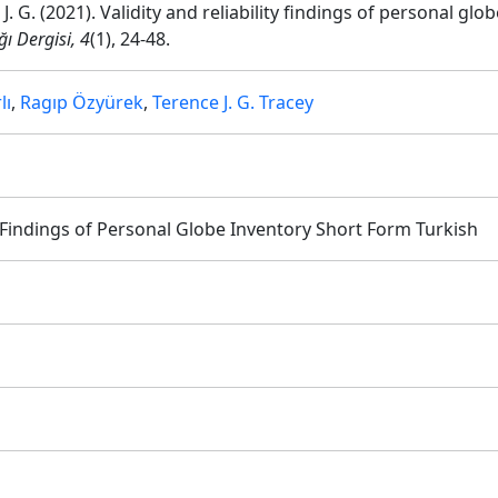
. J. G. (2021). Validity and reliability findings of personal g
ı Dergisi, 4
(1), 24-48.
lı
,
Ragıp Özyürek
,
Terence J. G. Tracey
ty Findings of Personal Globe Inventory Short Form Turkish
g