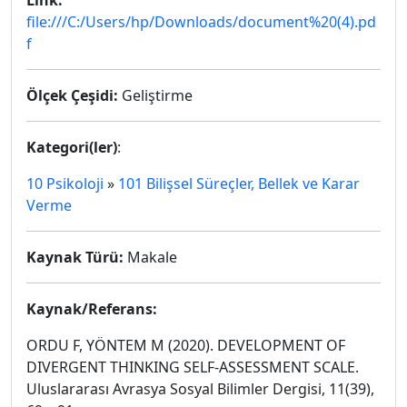
Link:
file:///C:/Users/hp/Downloads/document%20(4).pd
f
Ölçek Çeşidi:
Geliştirme
Kategori(ler)
:
10 Psikoloji
»
101 Bilişsel Süreçler, Bellek ve Karar
Verme
Kaynak Türü:
Makale
Kaynak/Referans:
ORDU F, YÖNTEM M (2020). DEVELOPMENT OF
DIVERGENT THINKING SELF-ASSESSMENT SCALE.
Uluslararası Avrasya Sosyal Bilimler Dergisi, 11(39),