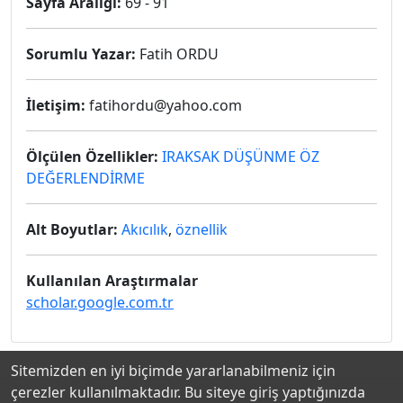
Sayfa Aralığı:
69 - 91
Sorumlu Yazar:
Fatih ORDU
İletişim:
fatihordu@yahoo.com
Ölçülen Özellikler:
IRAKSAK DÜŞÜNME ÖZ
DEĞERLENDİRME
Alt Boyutlar:
Akıcılık
,
öznellik
Kullanılan Araştırmalar
scholar.google.com.tr
Sitemizden en iyi biçimde yararlanabilmeniz için
çerezler kullanılmaktadır. Bu siteye giriş yaptığınızda