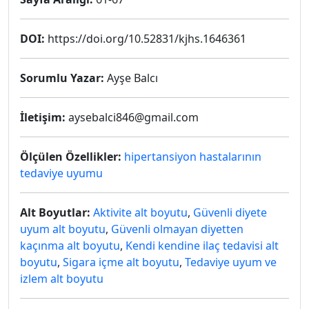
DOI:
https://doi.org/10.52831/kjhs.1646361
Sorumlu Yazar:
Ayşe Balcı
İletişim:
aysebalci846@gmail.com
Ölçülen Özellikler:
hipertansiyon hastalarının
tedaviye uyumu
Alt Boyutlar:
Aktivite alt boyutu
,
Güvenli diyete
uyum alt boyutu
,
Güvenli olmayan diyetten
kaçınma alt boyutu
,
Kendi kendine ilaç tedavisi alt
boyutu
,
Sigara içme alt boyutu
,
Tedaviye uyum ve
izlem alt boyutu