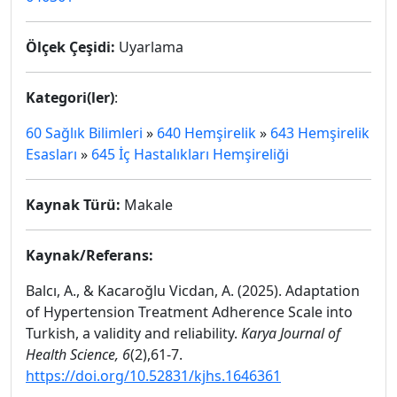
Ölçek Çeşidi:
Uyarlama
Kategori(ler)
:
60 Sağlık Bilimleri
»
640 Hemşirelik
»
643 Hemşirelik
Esasları
»
645 İç Hastalıkları Hemşireliği
Kaynak Türü:
Makale
Kaynak/Referans:
Balcı, A., & Kacaroğlu Vicdan, A. (2025). Adaptation
of Hypertension Treatment Adherence Scale into
Turkish, a validity and reliability.
Karya Journal of
Health Science, 6
(2),61-7.
https://doi.org/10.52831/kjhs.1646361