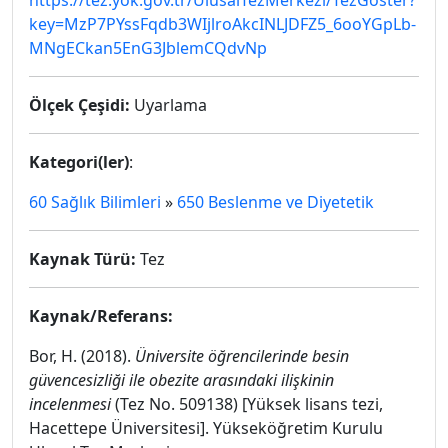
https://tez.yok.gov.tr/UlusalTezMerkezi/TezGoster?
key=MzP7PYssFqdb3WIjlroAkcINLJDFZ5_6ooYGpLb-
MNgECkan5EnG3JblemCQdvNp
Ölçek Çeşidi:
Uyarlama
Kategori(ler)
:
60 Sağlık Bilimleri
»
650 Beslenme ve Diyetetik
Kaynak Türü:
Tez
Kaynak/Referans:
Bor, H. (2018).
Üniversite öğrencilerinde besin
güvencesizliği ile obezite arasındaki ilişkinin
incelenmesi
(Tez No. 509138) [Yüksek lisans tezi,
Hacettepe Üniversitesi]. Yükseköğretim Kurulu