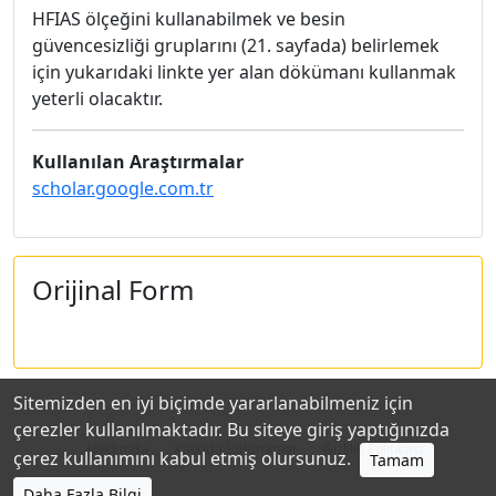
HFIAS ölçeğini kullanabilmek ve besin
güvencesizliği gruplarını (21. sayfada) belirlemek
için yukarıdaki linkte yer alan dökümanı kullanmak
yeterli olacaktır.
Kullanılan Araştırmalar
scholar.google.com.tr
Orijinal Form
Sitemizden en iyi biçimde yararlanabilmeniz için
çerezler kullanılmaktadır. Bu siteye giriş yaptığınızda
Hakkında
Katkıda Bulunanlar
Gizlilik Politikası
çerez kullanımını kabul etmiş olursunuz.
Tamam
Daha Fazla Bilgi