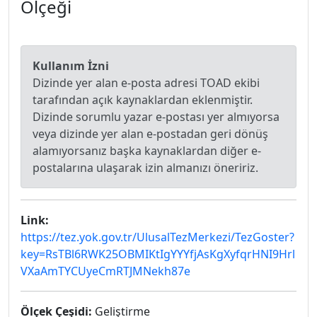
Ölçeği
Kullanım İzni
Dizinde yer alan e-posta adresi TOAD ekibi
tarafından açık kaynaklardan eklenmiştir.
Dizinde sorumlu yazar e-postası yer almıyorsa
veya dizinde yer alan e-postadan geri dönüş
alamıyorsanız başka kaynaklardan diğer e-
postalarına ulaşarak izin almanızı öneririz.
Link:
https://tez.yok.gov.tr/UlusalTezMerkezi/TezGoster?
key=RsTBl6RWK25OBMIKtIgYYYfjAsKgXyfqrHNI9Hrl
VXaAmTYCUyeCmRTJMNekh87e
Ölçek Çeşidi:
Geliştirme