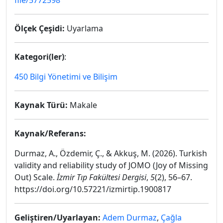
file/5772598
Ölçek Çeşidi:
Uyarlama
Kategori(ler)
:
450 Bilgi Yönetimi ve Bilişim
Kaynak Türü:
Makale
Kaynak/Referans:
Durmaz, A., Özdemir, Ç., & Akkuş, M. (2026). Turkish
validity and reliability study of JOMO (Joy of Missing
Out) Scale.
İzmir Tıp Fakültesi Dergisi
,
5
(2), 56–67.
https://doi.org/10.57221/izmirtip.1900817
Geliştiren/Uyarlayan:
Adem Durmaz
,
Çağla