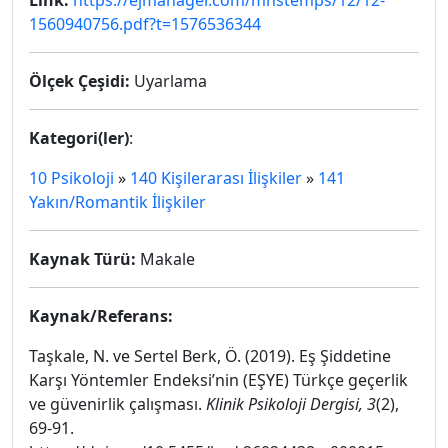
Link:
https://ejmanager.com/mnstemps/12/12-
1560940756.pdf?t=1576536344
Ölçek Çeşidi:
Uyarlama
Kategori(ler)
:
10 Psikoloji
»
140 Kişilerarası İlişkiler
»
141
Yakın/Romantik İlişkiler
Kaynak Türü:
Makale
Kaynak/Referans:
Taşkale, N. ve Sertel Berk, Ö. (2019). Eş Şiddetine
Karşı Yöntemler Endeksi’nin (EŞYE) Türkçe geçerlik
ve güvenirlik çalışması.
Klinik Psikoloji Dergisi,
3
(2),
69-91.