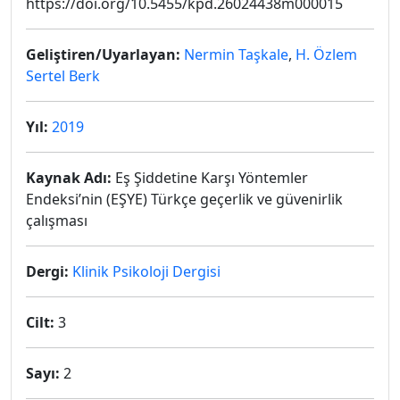
https://doi.org/10.5455/kpd.26024438m000015
Geliştiren/Uyarlayan:
Nermin Taşkale
,
H. Özlem
Sertel Berk
Yıl:
2019
Kaynak Adı:
Eş Şiddetine Karşı Yöntemler
Endeksi’nin (EŞYE) Türkçe geçerlik ve güvenirlik
çalışması
Dergi:
Klinik Psikoloji Dergisi
Cilt:
3
Sayı:
2