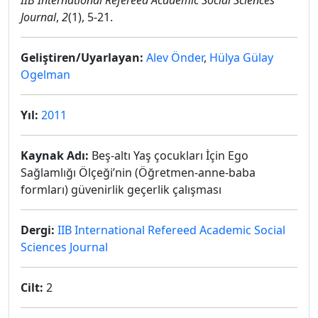
IIB International Refereed Academic Social Sciences
Journal
,
2
(1), 5-21.
Geliştiren/Uyarlayan:
Alev Önder
,
Hülya Gülay
Ogelman
Yıl:
2011
Kaynak Adı:
Beş-altı Yaş çocukları İçin Ego
Sağlamlığı Ölçeği’nin (Öğretmen-anne-baba
formları) güvenirlik geçerlik çalışması
Dergi:
IIB International Refereed Academic Social
Sciences Journal
Cilt:
2